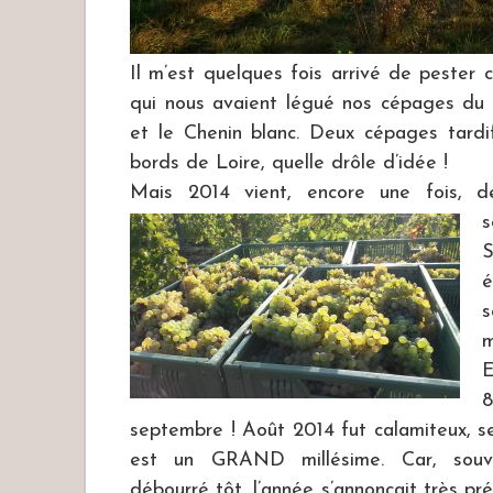
Il m’est quelques fois arrivé de pester 
qui nous avaient légué nos cépages du 
et le Chenin blanc. Deux cépages tard
bords de Loire, quelle drôle d’idée !
Mais 2014 vient, encore une fois, de
s
S
m
E
septembre ! Août 2014 fut calamiteux, 
est un GRAND millésime. Car, souve
débourré tôt, l’année s’annonçait très pré