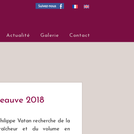
Hureau
Actualité
Galerie
Contact
mpigny (Cabernet franc), Saum
seauve 2018
hilippe Vatan recherche de la
raîcheur et du volume en